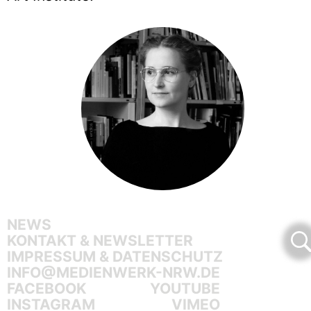
NEWS
KONTAKT & NEWSLETTER
IMPRESSUM & DATENSCHUTZ
INFO@MEDIENWERK-NRW.DE
FACEBOOK
YOUTUBE
INSTAGRAM
VIMEO