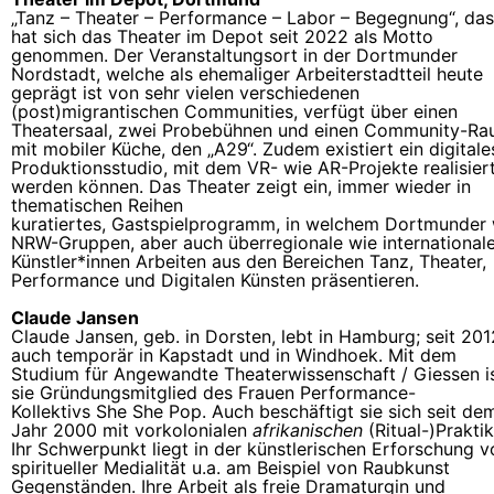
„Tanz – Theater – Performance – Labor – Begegnung“, das
hat sich das Theater im Depot seit 2022 als Motto
genommen. Der Veranstaltungsort in der Dortmunder
Nordstadt, welche als ehemaliger Arbeiterstadtteil heute
geprägt ist von sehr vielen verschiedenen
(post)migrantischen Communities, verfügt über einen
Theatersaal, zwei Probebühnen und einen Community-R
mit mobiler Küche, den „A29“. Zudem existiert ein digitale
Produktionsstudio, mit dem VR- wie AR-Projekte realisier
werden können. Das Theater zeigt ein, immer wieder in
thematischen Reihen
kuratiertes, Gastspielprogramm, in welchem Dortmunder 
NRW-Gruppen, aber auch überregionale wie international
Künstler*innen Arbeiten aus den Bereichen Tanz, Theater,
Performance und Digitalen Künsten präsentieren.
Claude Jansen
Claude Jansen, geb. in Dorsten, lebt in Hamburg; seit 201
auch temporär in Kapstadt und in Windhoek. Mit dem
Studium für Angewandte Theaterwissenschaft / Giessen i
sie Gründungsmitglied des Frauen Performance-
Kollektivs She She Pop. Auch beschäftigt sie sich seit de
Jahr 2000 mit vorkolonialen
afrikanischen
(Ritual-)Prakti
Ihr Schwerpunkt liegt in der künstlerischen Erforschung v
spiritueller Medialität u.a. am Beispiel von Raubkunst
Gegenständen. Ihre Arbeit als freie Dramaturgin und