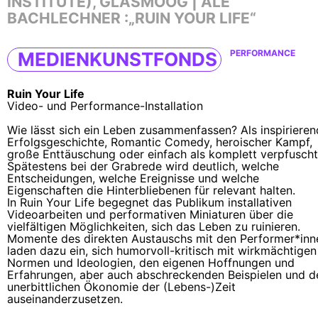
INSTITUTE)
,
GLASMOOG
|
ALE
BACHLECHNER
:„RUIN YOUR LIFE“
PERFORMANCE
MEDIENKUNSTFONDS
Ruin Your Life
Video- und Performance-Installation
Wie lässt sich ein Leben zusammenfassen? Als inspiriere
Erfolgsgeschichte, Romantic Comedy, heroischer Kampf,
große Enttäuschung oder einfach als komplett verpfusch
Spätestens bei der Grabrede wird deutlich, welche
Entscheidungen, welche Ereignisse und welche
Eigenschaften die Hinterbliebenen für relevant halten.
In Ruin Your Life begegnet das Publikum installativen
Videoarbeiten und performativen Miniaturen über die
vielfältigen Möglichkeiten, sich das Leben zu ruinieren.
Momente des direkten Austauschs mit den Performer*inn
laden dazu ein, sich humorvoll-kritisch mit wirkmächtigen
Normen und Ideologien, den eigenen Hoffnungen und
Erfahrungen, aber auch abschreckenden Beispielen und d
unerbittlichen Ökonomie der (Lebens-)Zeit
auseinanderzusetzen.