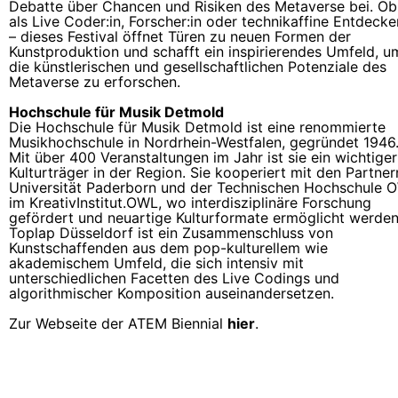
Debatte über Chancen und Risiken des Metaverse bei. Ob
als Live Coder:in, Forscher:in oder technikaffine Entdecker
– dieses Festival öffnet Türen zu neuen Formen der
Kunstproduktion und schafft ein inspirierendes Umfeld, u
die künstlerischen und gesellschaftlichen Potenziale des
Metaverse zu erforschen.
Hochschule für Musik Detmold
Die
Hochschule für Musik Detmold
ist eine renommierte
Musikhochschule in Nordrhein-Westfalen, gegründet 1946
Mit über 400 Veranstaltungen im Jahr ist sie ein wichtiger
Kulturträger in der Region. Sie kooperiert mit den Partner
Universität Paderborn und der Technischen Hochschule 
im
KreativInstitut.OWL
, wo interdisziplinäre Forschung
gefördert und neuartige Kulturformate ermöglicht werde
Toplap Düsseldorf ist ein Zusammenschluss von
Kunstschaffenden aus dem pop-kulturellem wie
akademischem Umfeld, die sich intensiv mit
unterschiedlichen Facetten des Live Codings und
algorithmischer Komposition auseinandersetzen.
Zur Webseite der ATEM Biennial
hier
.