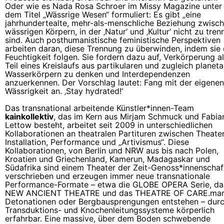
Oder wie es Nada Rosa Schroer im Missy Magazine unter
dem Titel „Wässrige Wesen“ formuliert: Es gibt „eine
jahrhundertealte, mehr-als-menschliche Beziehung zwisc
wässrigen Körpern, in der ‚Natur‘ und ‚Kultur‘ nicht zu tren
sind. Auch posthumanistische feministische Perspektiven
arbeiten daran, diese Trennung zu überwinden, indem sie 
Feuchtigkeit folgen. Sie fordern dazu auf, Verkörperung a
Teil eines Kreislaufs aus partikularen und zugleich planet
Wasserkörpern zu denken und Interdependenzen
anzuerkennen. Der Vorschlag lautet: Fang mit der eigenen
Wässrigkeit an. ‚Stay hydrated!‘
Das transnational arbeitende Künstler*innen-Team
kainkollektiv
, das im Kern aus Mirjam Schmuck und Fabia
Lettow besteht, arbeitet seit 2009 in unterschiedlichen
Kollaborationen an theatralen Partituren zwischen Theater
Installation, Performance und „Artivismus“. Diese
Kollaborationen, von Berlin und NRW aus bis nach Polen,
Kroatien und Griechenland, Kamerun, Madagaskar und
Südafrika sind einem Theater der Zeit-Genoss*innenschaf
verschrieben und erzeugen immer neue transnationale
Performance-Formate – etwa die GLOBE OPERA Serie, da
NEW ANCIENT THEATRE und das THEATRE OF CARE.ma
Detonationen oder Bergbausprengungen entstehen – dur
Transduktions- und Knochenleitungssysteme körperlich
erfahrbar. Eine massive, über dem Boden schwebende