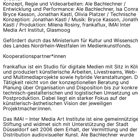
Konzept, Regie und Videoarbeiten: Ale Bachlechner /
Entwicklung und Performance: Ale Bachlechner, Isa Conra
Bryce Kasson, Jonathan Kastl, Olivia Platzer / Technische
Konzeption: Jonathan Kastl / Musik: Bryce Kasson, Jonat
Kastl / Produktion: Milena Rosiny, frankaflux, IMAI Inter
Media Art Institut, Glasmoog
Gefördert durch das Ministerium für Kultur und Wissensch
des Landes Nordrhein-Westfalen im Medienkunstfonds.
Kooperationspartner*innen
frankaflux ist ein Studio für digitale Medien mit Sitz in Köl
und produziert künstlerische Arbeiten, Livestreams, Web-
und Multimediaprojekte sowie hybride Veranstaltungen. D
Tätigkeit reicht von der konzeptionellen Beratung und
Planung über Organisation und Disposition bis zur konkre
technisch-gestalterischen und logistischen Umsetzung u
Postproduktion. Dabei liegt ein starker Fokus auf der
künstlerisch-ästhetischen Vision der jeweiligen
Projektmacher:innen.
Das IMAI – Inter Media Art Institute ist eine gemeinnützig
Stiftung und widmet sich mit Unterstützung der Stadt
Düsseldorf seit 2006 dem Erhalt, der Vermittlung und der
Distribution audiovisueller Kunst. Ale Bachlechner wurde