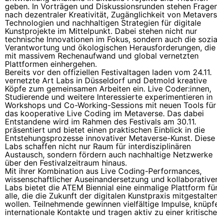
geben. In Vorträgen und Diskussionsrunden stehen Frage
nach dezentraler Kreativität, Zugänglichkeit von Metaver
Technologien und nachhaltigen Strategien für digitale
Kunstprojekte im Mittelpunkt. Dabei stehen nicht nur
technische Innovationen im Fokus, sondern auch die sozia
Verantwortung und ökologischen Herausforderungen, die
mit massivem Rechenaufwand und global vernetzten
Plattformen einhergehen.
Bereits vor den offiziellen Festivaltagen laden vom 24.11.
vernetzte Art Labs in Düsseldorf und Detmold kreative
Köpfe zum gemeinsamen Arbeiten ein. Live Coder:innen,
Studierende und weitere Interessierte experimentieren in
Workshops und Co-Working-Sessions mit neuen Tools für
das kooperative Live Coding im Metaverse. Das dabei
Entstandene wird im Rahmen des Festivals am 30.11.
präsentiert und bietet einen praktischen Einblick in die
Entstehungsprozesse innovativer Metaverse-Kunst. Diese
Labs schaffen nicht nur Raum für interdisziplinären
Austausch, sondern fördern auch nachhaltige Netzwerke
über den Festivalzeitraum hinaus.
Mit ihrer Kombination aus Live Coding-Performances,
wissenschaftlicher Auseinandersetzung und kollaborative
Labs bietet die ATEM Biennial eine einmalige Plattform fü
alle, die die Zukunft der digitalen Kunstpraxis mitgestalte
wollen. Teilnehmende gewinnen vielfältige Impulse, knüpf
internationale Kontakte und tragen aktiv zu einer kritisch