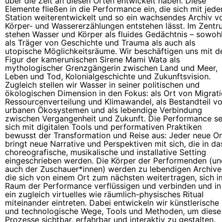
über die Zeit an diesen Orten entwickelt haben. Diese
Elemente fließen in die Performance ein, die sich mit jede
Station weiterentwickelt und so ein wachsendes Archiv v
Körper- und Wassererzählungen entstehen lässt. Im Zent
stehen Wasser und Körper als fluides Gedächtnis – sowoh
als Träger von Geschichte und Trauma als auch als
utopische Möglichkeitsräume. Wir beschäftigen uns mit d
Figur der kamerunischen Sirene Mami Wata als
mythologischer Grenzgängerin zwischen Land und Meer,
Leben und Tod, Kolonialgeschichte und Zukunftsvision.
Zugleich stellen wir Wasser in seiner politischen und
ökologischen Dimension in den Fokus: als Ort von Migrati
Ressourcenverteilung und Klimawandel, als Bestandteil v
urbanen Ökosystemen und als lebendige Verbindung
zwischen Vergangenheit und Zukunft. Die Performance se
sich mit digitalen Tools und performativen Praktiken
bewusst der Transformation und Reise aus: Jeder neue Or
bringt neue Narrative und Perspektiven mit sich, die in da
choreografische, musikalische und installative Setting
eingeschrieben werden. Die Körper der Performenden (un
auch der Zuschauer*innen) werden zu lebendigen Archive
die sich von einem Ort zum nächsten weitertragen, sich i
Raum der Performance verflüssigen und verbinden und in
ein zugleich virtuelles wie räumlich-physisches Ritual
miteinander eintreten. Dabei entwickeln wir künstlerische
und technologische Wege, Tools und Methoden, um diese
Prozesse sichtbar, erfahrbar und interaktiv zu gestalten.