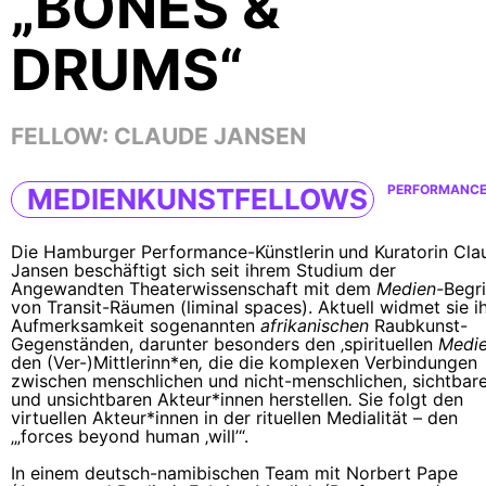
„BONES &
DRUMS“
FELLOW:
CLAUDE JANSEN
PERFORMANC
MEDIENKUNSTFELLOWS
Die Hamburger Performance-Künstlerin
und Kuratorin Cla
Jansen beschäftigt sich seit ihrem Studium der
Angewandten Theaterwissenschaft mit dem
Medien-
Begri
von Transit-Räumen (liminal spaces). Aktuell widmet sie i
Aufmerksamkeit sogenannten
afrikanischen
Raubkunst-
Gegenständen, darunter besonders den ‚spirituellen
Medi
den (Ver-)Mittlerinn*en
,
die die komplexen Verbindungen
zwischen menschlichen und nicht-menschlichen, sichtbar
und unsichtbaren
Akteur*innen herstellen
.
Sie folgt den
virtuellen Akteur*innen in der rituellen Medialität – den
‚„forces beyond human ‚will’“.
In einem deutsch-namibischen Team mit Norbert Pape