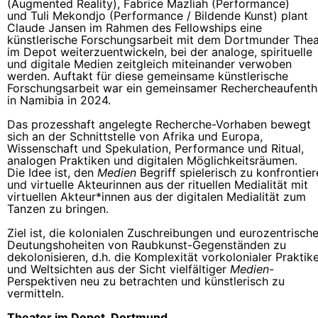
(Augmented Reality), Fabrice Mazliah (Performance)
und Tuli Mekondjo (Performance / Bildende Kunst) plant
Claude Jansen im Rahmen des Fellowships eine
künstlerische Forschungsarbeit mit dem Dortmunder Thea
im Depot weiterzuentwickeln, bei der analoge, spirituelle
und digitale Medien zeitgleich miteinander verwoben
werden. Auftakt für diese gemeinsame künstlerische
Forschungsarbeit war ein gemeinsamer Rechercheaufenth
in Namibia in 2024.
Das prozesshaft angelegte Recherche-Vorhaben bewegt
sich an der Schnittstelle von Afrika und Europa,
Wissenschaft und Spekulation, Performance und Ritual,
analogen Praktiken und digitalen Möglichkeitsräumen.
Die Idee ist, den
Medien
Begriff spielerisch zu konfrontie
und virtuelle Akteurinnen aus der rituellen Medialität mit
virtuellen Akteur*innen aus der digitalen Medialität zum
Tanzen zu bringen.
Ziel ist, die kolonialen Zuschreibungen und eurozentrisch
Deutungshoheiten von Raubkunst-Gegenständen zu
dekolonisieren, d.h. die Komplexität vorkolonialer Praktik
und Weltsichten aus der Sicht vielfältiger
Medien
-
Perspektiven neu zu betrachten und künstlerisch zu
vermitteln.
Theater im Depot, Dortmund