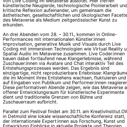
von Live Coding im Metaverse auslotet. Hier treffen
künstlerische Neugierde, technologische Pionierarbeit un
kritische Reflexion aufeinander, um gemeinsam die
ästhetischen, gesellschaftlichen und ökologischen Facett
des Metaverse als Medium zeitgenössischer Kunst zu
erkunden.
An drei Abenden vom 28. – 30.11., kommen in Online-
Performances mit internationalen Künstler:innen
Improvisation, generative Musik und Visuals durch Live
Coding mit immersiven Technologien wie Virtual Reality 
Spatial Audio im Metaverse zusammen. Live Coder:innen
bauen dabei fortlaufend neue Klangerlebnisse, während
Zuschauer:innen via Avatare und Chat interaktiv Teil des
Entstehungsprozesses werden. Das Ergebnis sind
einzigartige, nicht reproduzierbare Erlebnisse: Klangräum
die im Moment ihres Entstehens wachsen, fluktuieren und
auf Eingaben von Publikum und Performer:innen reagieren
Diese performativen Abende zeigen, wie das Metaverse a
offener Entwicklungsraum für künstlerische Experimente
dient und traditionelle Grenzen von Bühne und
Zuschauerraum aufbricht.
Parallel zum Festival findet am 30.11. am
KreativInstitut.
in Detmold eine lokale wissenschaftliche Konferenz statt, 
der internationale Expert:innen aus Forschung, Kunst und
Entwicklung Einblicke in aktuelle Projekte und Theorien