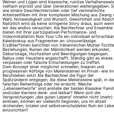
Weinen und Lügen sind klassische, ruinöse Verhaltensweis
vielfach erprobt und über Generationen weitergegeben. 
wie binäre Geschlechterrollen oder tief verinnerlichte
Arbeitsethiken mit ihrer komplexen Mischung aus Zwang 
Wahl, Notwendigkeit und Wunsch, Gewohnheit und Absich
Natürlich wird da keine stringente Story draus, auch wen
wir das endlos versuchen. Ale Bachlechner und Ensemble
bieten mit ihrer partizipativen Performance- und
Videoinstallation Ruin Your Life ein individuell erforschba
Kaleidoskop aus Fragmenten an: Unzuverlässige
Erzähler*innen berichten von tränenreichen Mutter-Tochte
Beziehungen, Ruinen der Männlichkeit werden erkundet,
Geburtstage, Hochzeiten und Beerdigungen begangen,
Babys oder Haustiere angeschafft. Ständig gibt es etwas
verpassen oder falsche Entscheidungen zu treffen.
Dem Konzept einer möglichst schnellen, linearen und
progressiven Abfolge von Meilensteinen im Privat- wie im
Berufsleben setzt Ale Bachlechner die Figur der
Spätzünderin entgegen, die diese Meilensteine spät, in de
falschen Reihenfolge oder nie erreicht. Welche
„Lebensentwürfe“ sind anstelle der beiden Klassiker Famil
und/oder Karriere denk- und lebbar? Wenn sich die
Versprechungen „des guten Lebens“ ohnehin nicht (mehr)
einlösen, können wir vielleicht beginnen, uns im allzeit
drohenden, totalen und selbstverschuldeten Ruin ein Leb
einzurichten?