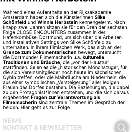
Während eines Aufenthalts an der Rijksakademie
Amsterdam haben sich die Künstlerinnen
Silke
Schönfeld
und
Winnie Herbstein
kennengelernt. Nach
knapp zwei Jahren sitzen sie für den Dreh der sechsten
Folge CLOSE ENCOUNTERS zusammen in der
Hafenkombüse, Dortmund, um sich über die Arbeiten
und installativen Settings von Silke Schönfeld zu
unterhalten. In ihrem filmischen Werk, das sich an der
Grenze zum Dokumentarischen
bewegt, untersucht
die Dortmunder Filmemacherin u.a.
kulturelle
Traditionen und Bräuche
, die „vor der Haustür“
stattfinden. Seien es die „historischen Mönchszüge“, für
die sich Vereinsmitglieder noch heute im sächsischen
Oybin treffen, oder die Maibräuche am Niederrhein, die
aus einer symbolischen „Versteigerung“ aller ledigen
Frauen des Dorfes bestehen. Die Beziehungen, die dabei
zu den Protagonist*innen entstehen, und die sich daraus
ergebenden
Fragen zur Verantwortung als
Filmemacherin
sind zentrale Themen im Gespräch der
beiden.
Hier geht es zur Folge
NEWS
KONTAKT & NEWSLETTER