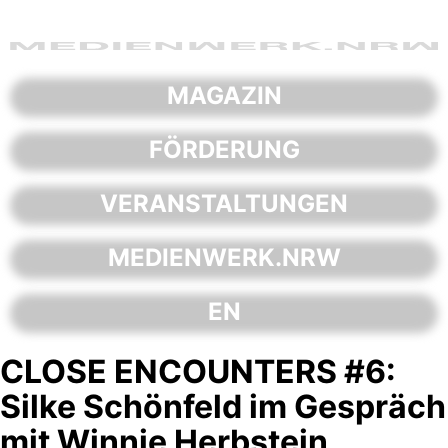
Skip
to
content
MAGAZIN
FÖRDERUNG
VERANSTALTUNGEN
MEDIENWERK.NRW
EN
CLOSE ENCOUNTERS #6:
Silke Schönfeld im Gespräch
mit Winnie Herbstein