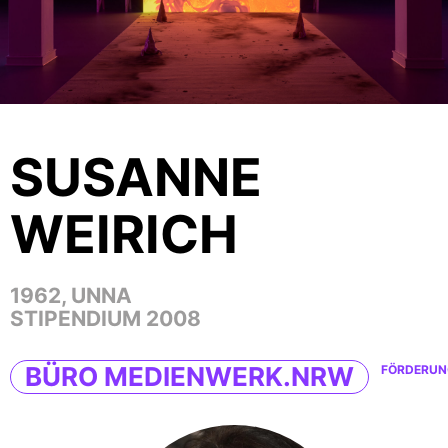
SUSANNE
WEIRICH
1962, UNNA
STIPENDIUM 2008
BÜRO MEDIENWERK.NRW
FÖRDERUN